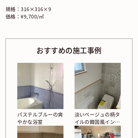
規格：316×316×9
価格：¥9,700/㎡
おすすめの施工事例
パステルブルーの爽
淡いベージュの柄タ
やかな浴室
イルの韓国風インテ
リアトイレ