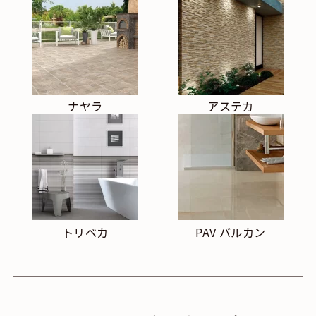
ナヤラ
アステカ
トリベカ
PAV バルカン