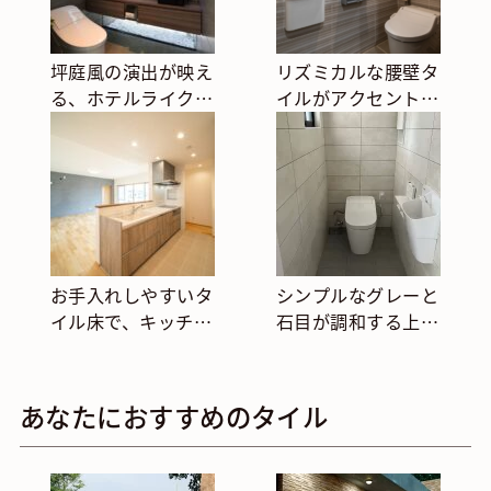
坪庭風の演出が映え
リズミカルな腰壁タ
る、ホテルライクな
イルがアクセントに
トイレ空間
なる、清潔感のある
トイレ空間
お手入れしやすいタ
シンプルなグレーと
イル床で、キッチン
石目が調和する上品
を快適で清潔な空間
なトイレ
に
あなたにおすすめのタイル