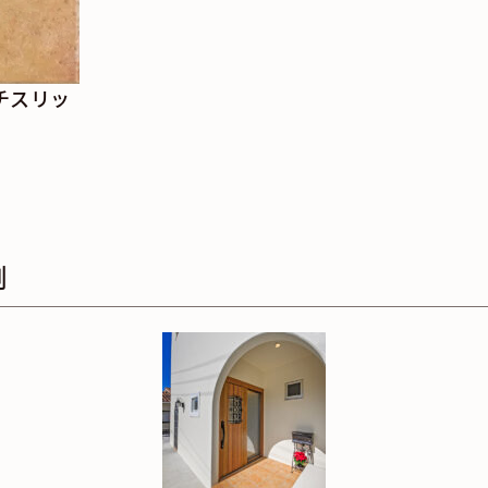
ンチスリッ
例