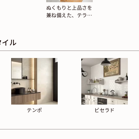
ぬくもりと上品さを
兼ね備えた、テラコ
ッタ調タイルの玄関
まわり
タイル
テンポ
ビセラド