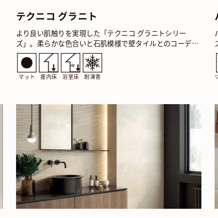
テクニコ グラニト
より良い肌触りを実現した「テクニコ グラニトシリー
ズ」。柔らかな色合いと石肌模様で壁タイルとのコーディ
タ
ネートがより楽しくなりました。 テクニコ グラニト ブラ
ン…
マット
屋内床
浴室床
耐凍害