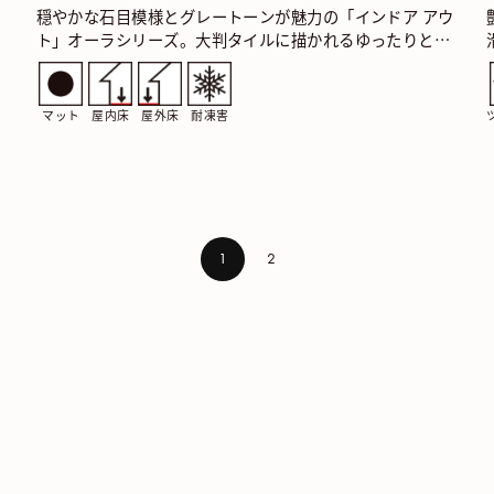
穏やかな石目模様とグレートーンが魅力の「インドア アウ
ト」オーラシリーズ。大判タイルに描かれるゆったりとし
…
た石目の表情が上質なくくつろぎを感じさせます。 オー
ラ…
マット
屋内床
屋外床
耐凍害
1
2