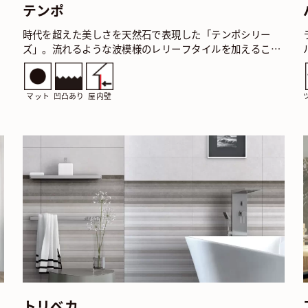
テンポ
時代を超えた美しさを天然石で表現した「テンポシリー
ズ」。流れるような波模様のレリーフタイルを加えること
ド
で、よりしとやかな空間をもたらします。 テンポ コットン
…
マット
凹凸あり
屋内壁
トリベカ