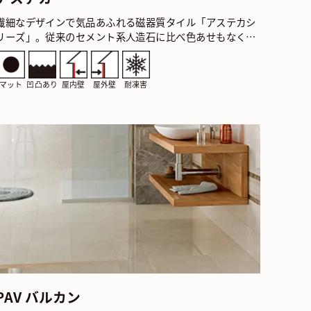
繊細なデザインで気品あふれる磁器質タイル「アステカシ
リーズ」。従来のセメント系人造石に比べ色あせもなく耐
久性に優れています。美しい陰影がワンランク上の外観を
実現…
マット
凹凸あり
屋内壁
屋外壁
耐凍害
PAV バルカン