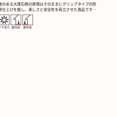
艶のある大理石柄の表情はそのままにグリップタイプの防
滑仕上げを施し、美しさと安全性を両立させた逸品です。
PAV バルカン アリーナ 規格：316×316×9価…
ツヤあり
屋内床
屋外床