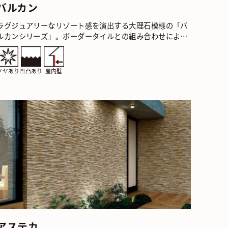
バルカン
ラグジュアリーなリゾート感を演出する大理石模様の「バ
ルカンシリーズ」。ボーダータイルとの組み合わせにより
格調高いプライベート空間を実現します。 バルカン アリ
ー…
ツヤあり
凹凸あり
屋内壁
アステカ