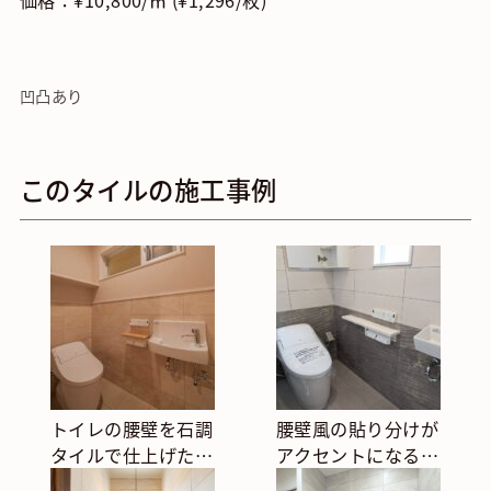
価格：¥10,800/㎡ (¥1,296/枚)
凹凸あり
このタイルの施工事例
トイレの腰壁を石調
腰壁風の貼り分けが
タイルで仕上げた清
アクセントになるト
潔感のある空間
イレ