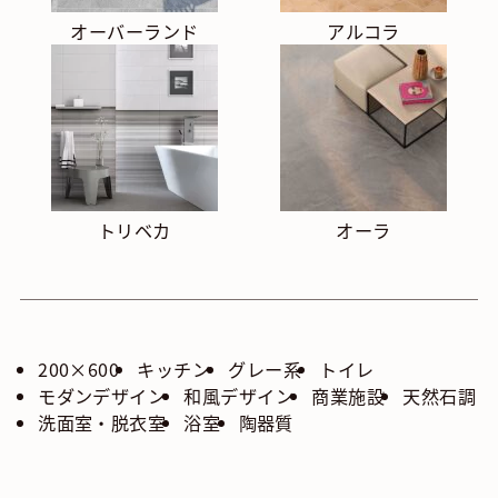
オーバーランド
アルコラ
トリベカ
オーラ
200×600
キッチン
グレー系
トイレ
モダンデザイン
和風デザイン
商業施設
天然石調
洗面室・脱衣室
浴室
陶器質