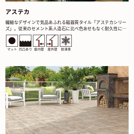
アステカ
繊細なデザインで気品あふれる磁器質タイル「アステカシリー
ズ」。従来のセメント系人造石に比べ色あせもなく耐久性に優
れています。美しい陰影がワンランク上の外観を実現…
マット
凹凸あり
屋内壁
屋外壁
耐凍害