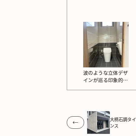
波のような立体デザ
インが巡る印象的な
トイレ
大柄石調タ
ンス