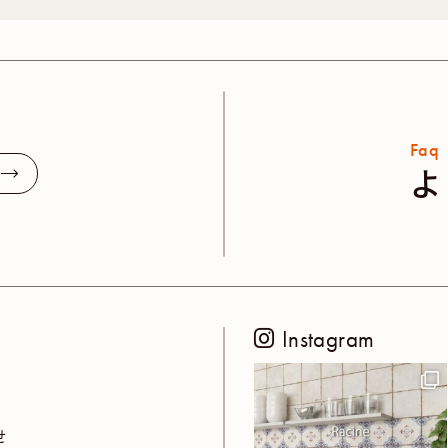
Faq
よ
Instagram
せ