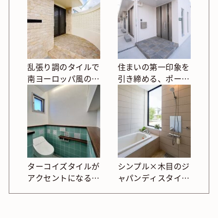
乱張り調のタイルで
住まいの第一印象を
南ヨーロッパ風の玄
引き締める、ポーチ
関周り
床タイル
ターコイズタイルが
シンプル×木目のジ
アクセントになる、
ャパンディスタイル
トイレの腰壁タイル
バスルーム
施工例