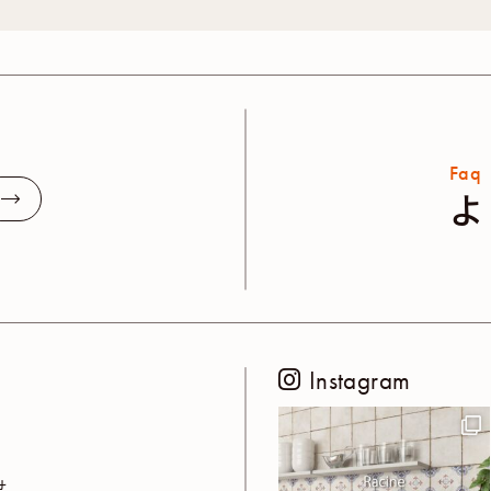
Faq
よ
Instagram
せ