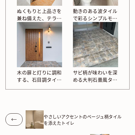
ぬくもりと上品さを
動きのある波タイル
兼ね備えた、テラコ
で彩るシンプルモダ
ッタ調タイルの玄関
ンなトイレ
まわり
木の扉と灯りに調和
サビ柄が味わいを深
する、石目調タイル
める大判石畳風タイ
の玄関ポーチ
ルポーチ
やさしいアクセントのベージュ柄タイル
を添えたトイレ