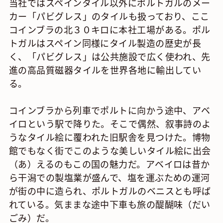
当社ではスペインタイル以外にポルトガルのメー
カー「パビグレス」のタイルも扱っており、ここ
コインブラの北３０キロに本社工場がある。ポル
トガルはスペイン同様にタイル製造の歴史が長
く、「パビグレス」は公共施設で広く使われ、先
進の高品質磁器タイルを世界各地に輸出してい
る。
コインブラから列車でポルトに向かう途中、アベ
イロという駅で降りた。そこで偶然、叙事詩のよ
うなタイル絵に覆われた旧駅舎を見つけた。博物
館でもなく街でこのような美しいタイル絵に出会
（あ）えるのもこの国の魅力だ。アベイロは昔か
ら干潟での製塩業が盛んで、塩を運ぶための運河
が街の中に造られ、ポルトガルのベニスとも呼ば
れている。気ままな途中下車も旅の醍醐味（だい
ごみ）だ。