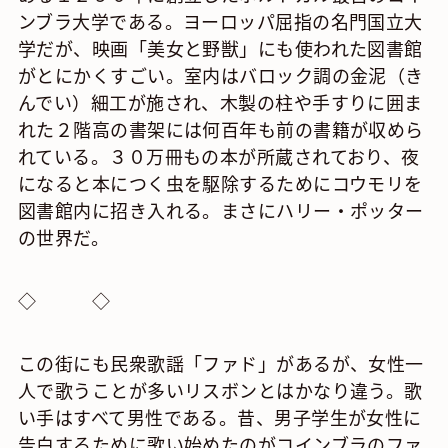
ンブラ大学である。ヨーロッパ屈指の名門国立大
学だが、映画「美女と野獣」にも使われた図書館
がとにかくすごい。室内はバロック調の金泥（き
んでい）細工が施され、木製の柱や手すりに囲ま
れた２階高の書架には何百年も前の書籍が収めら
れている。３０万冊もの本が所蔵されており、夜
になると本につく虫を駆除するためにコウモリを
図書館内に招き入れる。まさにハリー・ポッター
の世界だ。
◇ ◇
この街にも民衆歌謡「ファド」があるが、女性一
人で歌うことが多いリスボンとはかなり違う。歌
い手はすべて男性である。昔、男子学生が女性に
告白するために歌い始めたのがコインブラのファ