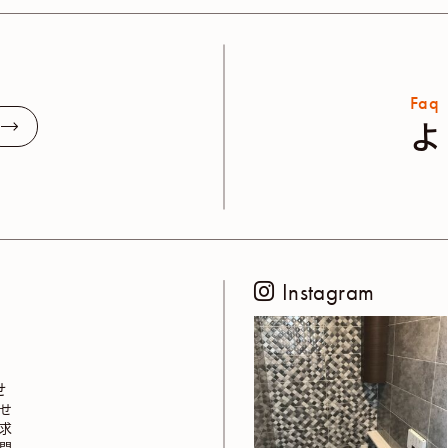
Faq
よ
Instagram
せ
せ
求
問