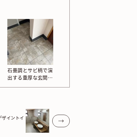
石畳調とサビ柄で演
出する重厚な玄関タ
イル
デザイントイ