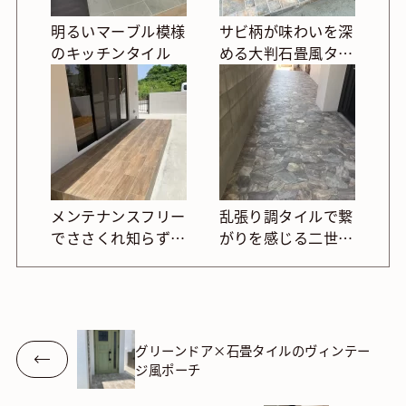
明るいマーブル模様
サビ柄が味わいを深
のキッチンタイル
める大判石畳風タイ
ルポーチ
メンテナンスフリー
乱張り調タイルで繋
でささくれ知らずの
がりを感じる二世帯
木目掃き出し
住宅のポーチ
グリーンドア×石畳タイルのヴィンテー
ジ風ポーチ