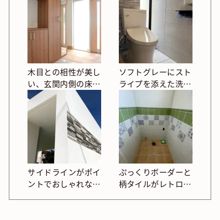
木目との相性が美し
ソフトグレーにスト
い、玄関内側の床タ
ライプを添えた洗練
イル施工例
トイレ空間
サイドラインがポイ
ぷっくりボーダーと
ントでおしゃれな外
柄タイルがレトロか
観
わいいトイレ