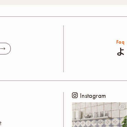
Faq
よ
Instagram
せ