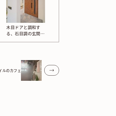
木目ドアと調和す
る、石目調の玄関ポ
ーチ床タイル施工例
イルのカフェ