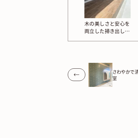
木の美しさと安心を
両立した掃き出しデ
ッキ
さわやかで
室