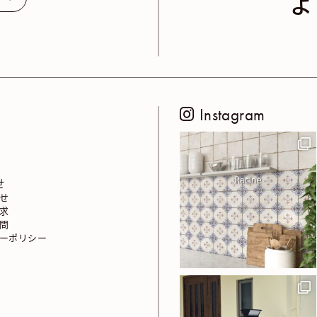
よ
Instagram
せ
せ
求
問
ーポリシー