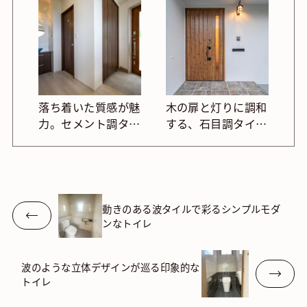
シンプル空間
ルデッキ
落ち着いた質感が魅
木の扉と灯りに調和
力。セメント調タイ
する、石目調タイル
ルのモダンな玄関空
の玄関ポーチ
間
動きのある波タイルで彩るシンプルモダ
ンなトイレ
波のような立体デザインが巡る印象的な
トイレ