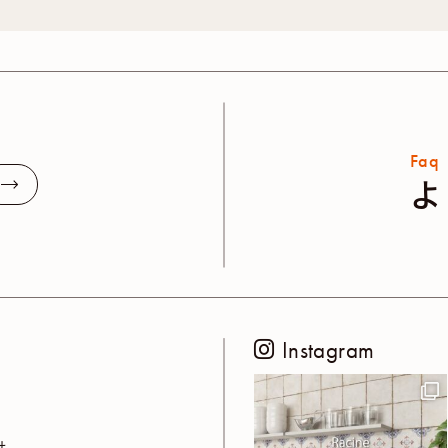
Faq
よ
Instagram
せ