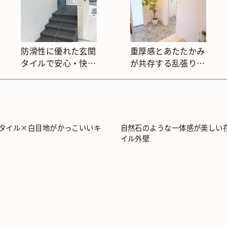
防滑性に優れた玄関
重厚感とあたたかみ
タイルで安心・快
が共存する乱張り調
適。おしゃれな外床
タイル玄関
デザイン
タイル×白目地がかっこいいキ
自然石のような一体感が美しい
イル外壁