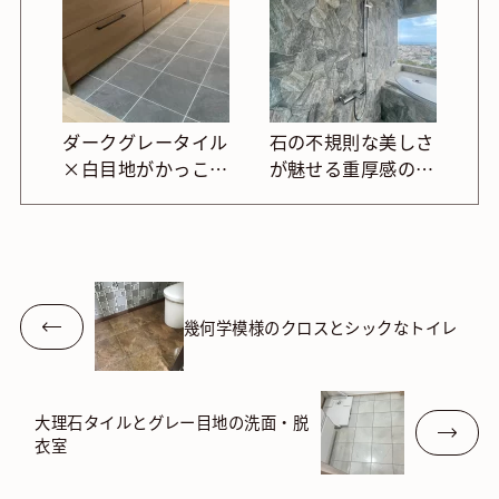
ダークグレータイル
石の不規則な美しさ
×白目地がかっこい
が魅せる重厚感のあ
いキッチン
る浴室
幾何学模様のクロスとシックなトイレ
大理石タイルとグレー目地の洗面・脱
衣室