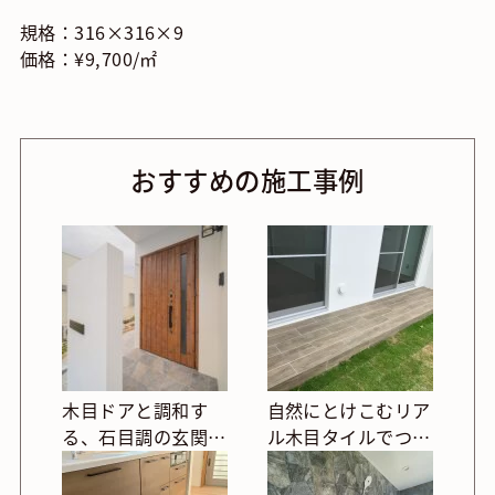
規格：316×316×9
価格：¥9,700/㎡
おすすめの施工事例
木目ドアと調和す
自然にとけこむリア
る、石目調の玄関ポ
ル木目タイルでつく
ーチ床タイル施工例
る掃き出し