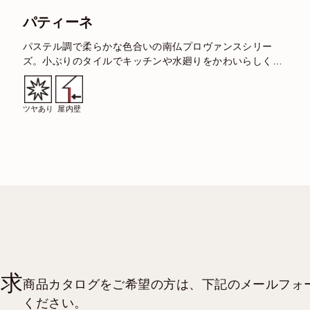
パティーネ
パステル調で柔らかな色合いの南仏プロヴァンスシリー
ズ。小ぶりのタイルでキッチンや水廻りをかわいらしく演
タ
出してみてはいかがでしょう。 パティーネ ブランコ 規
格：…
ツヤあり
屋内壁
請求
商品カタログをご希望の方は、下記のメールフォ
ください。