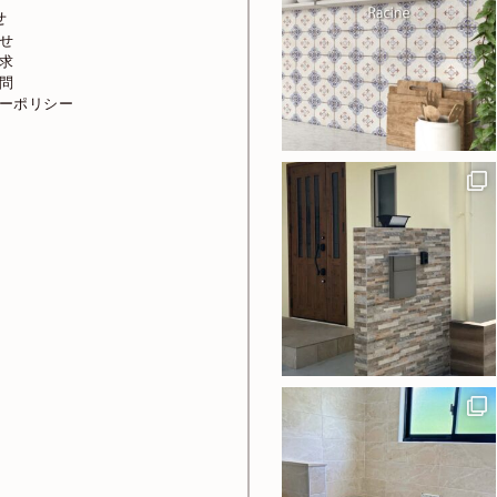
せ
せ
求
問
ーポリシー