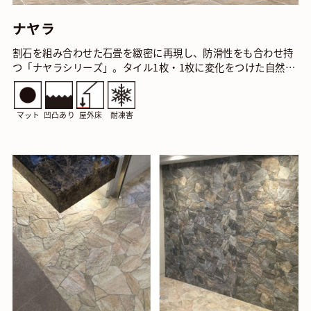
ナヤラ
割石を組み合わせた石畳を緻密に再現し、防滑性をも合わせ持
つ「ナヤラシリーズ」。タイル1枚・1枚に変化をつけた自然石
の表情は芝生や植栽との相性も抜群です。 ナヤラ…
マット
凹凸あり
屋外床
耐凍害