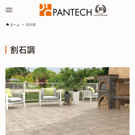
ホーム
割石調
割石調